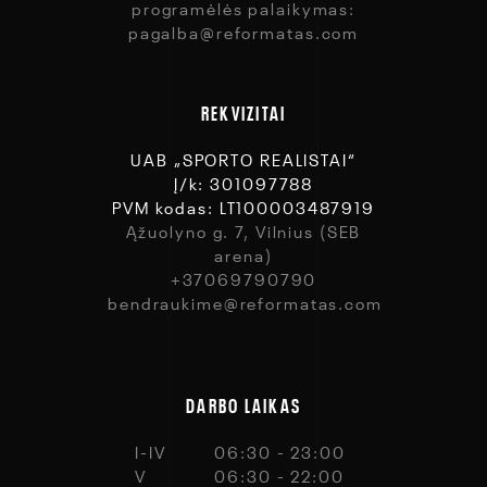
programėlės palaikymas:
pagalba@reformatas.com
REKVIZITAI
UAB „SPORTO REALISTAI“
Į/k: 301097788
PVM kodas: LT100003487919
Ąžuolyno g. 7, Vilnius (SEB
arena)
+37069790790
bendraukime@reformatas.com
DARBO LAIKAS
I-IV
06:30 - 23:00
V
06:30 - 22:00