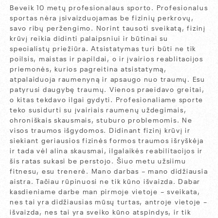
Beveik 10 metų profesionalaus sporto. Profesionalus
sportas nėra įsivaizduojamas be fizinių perkrovų,
savo ribų peržengimo. Norint tausoti sveikatą, fizinį
krūvį reikia didinti palaipsniui ir būtinai su
specialistų priežiūra. Atsistatymas turi būti ne tik
poilsis, maistas ir papildai, o ir įvairios reablitacijos
priemonės, kurios pagreitina atsistatymą,
atpalaiduoja raumenyną ir apsaugo nuo traumų. Esu
patyrusi daugybę traumų. Vienos praeidavo greitai,
o kitas tekdavo ilgai gydyti. Profesionaliame sporte
teko susidurti su įvairiais raumenų uždegimais,
chroniškais skausmais, stuburo problemomis. Ne
visos traumos išgydomos. Didinant fizinį krūvį ir
siekiant geriausios fizinės formos traumos išryškėja
ir tada vėl alina skausmai, ilgalaikės reabilitacijos ir
šis ratas sukasi be perstojo. Šiuo metu užsiimu
fitnesu, esu trenerė. Mano darbas – mano didžiausia
aistra. Tačiau rūpinuosi ne tik kūno išvaizda. Dabar
kasdieniame darbe man pirmoje vietoje – sveikata,
nes tai yra didžiausias mūsų turtas, antroje vietoje –
išvaizda, nes tai yra sveiko kūno atspindys, ir tik