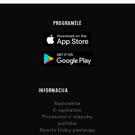
PROGRAMĖLĖ
INFORMACIJA
NARYSTĖS PIRKIMAS
SPORTO KLUBAI
Susisiekite
E-sąskaitos
Privatumo ir slapukų
PAUPYS
politika
Sporto klubų paslaugų