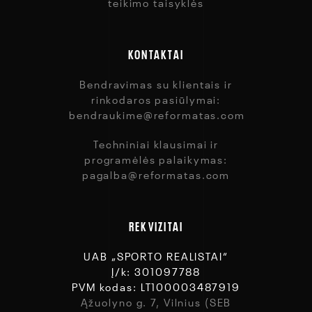
SEB ARENA
teikimo taisyklės
KONTAKTAI
Bendravimas su klientais ir
rinkodaros pasiūlymai:
bendraukime@reformatas.com
Techniniai klausimai ir
programėlės palaikymas:
pagalba@reformatas.com
REKVIZITAI
UAB „SPORTO REALISTAI“
Į/k: 301097788
PVM kodas: LT100003487919
Ąžuolyno g. 7, Vilnius (SEB