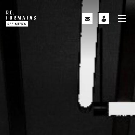
SEB ARENA
SPORTO KLUBAS
TRENIRUOTĖS
PRISIJUNGTI
TRENERIAI
KAINOS
REGISTRUOTIS
NAUJIENOS
PASLAUGOS
KONTAKTAI